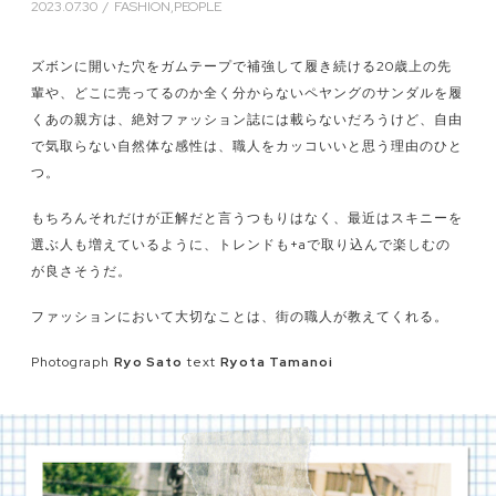
2023.07.30
/
FASHION,PEOPLE
ズボンに開いた穴をガムテープで補強して履き続ける20歳上の先
輩や、どこに売ってるのか全く分からないペヤングのサンダルを履
くあの親方は、絶対ファッション誌には載らないだろうけど、自由
で気取らない自然体な感性は、職人をカッコいいと思う理由のひと
つ。
もちろんそれだけが正解だと言うつもりはなく、最近はスキニーを
選ぶ人も増えているように、トレンドも+aで取り込んで楽しむの
が良さそうだ。
ファッションにおいて大切なことは、街の職人が教えてくれる。
Photograph
Ryo Sato
text
Ryota Tamanoi